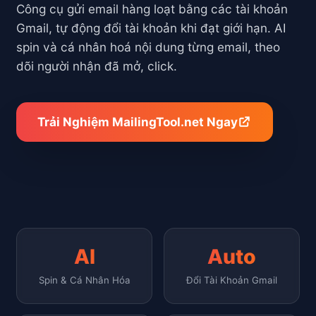
Công cụ gửi email hàng loạt bằng các tài khoản
Gmail, tự động đổi tài khoản khi đạt giới hạn. AI
spin và cá nhân hoá nội dung từng email, theo
dõi người nhận đã mở, click.
Trải Nghiệm
MailingTool.net
Ngay
AI
Auto
Spin & Cá Nhân Hóa
Đổi Tài Khoản Gmail