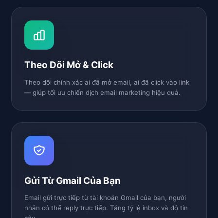
Theo Dõi Mở & Click
Theo dõi chính xác ai đã mở email, ai đã click vào link
— giúp tối ưu chiến dịch email marketing hiệu quả.
Gửi Từ Gmail Của Bạn
Email gửi trực tiếp từ tài khoản Gmail của bạn, người
nhận có thể reply trực tiếp. Tăng tỷ lệ inbox và độ tin
cậy.