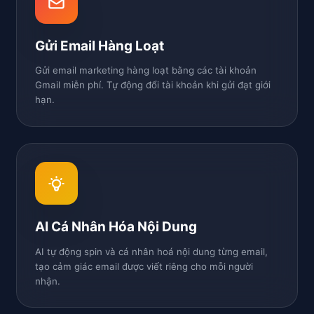
Gửi Email Hàng Loạt
Gửi email marketing hàng loạt bằng các tài khoản
Gmail miễn phí. Tự động đổi tài khoản khi gửi đạt giới
hạn.
AI Cá Nhân Hóa Nội Dung
AI tự động spin và cá nhân hoá nội dung từng email,
tạo cảm giác email được viết riêng cho mỗi người
nhận.